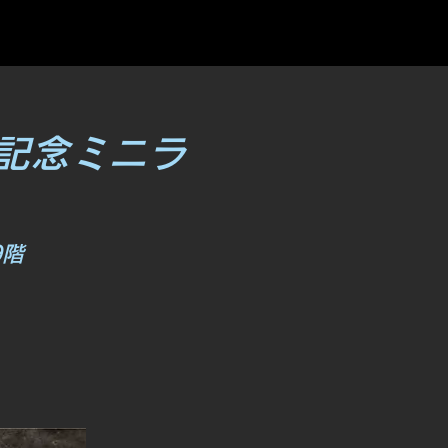
記念ミニラ
9階