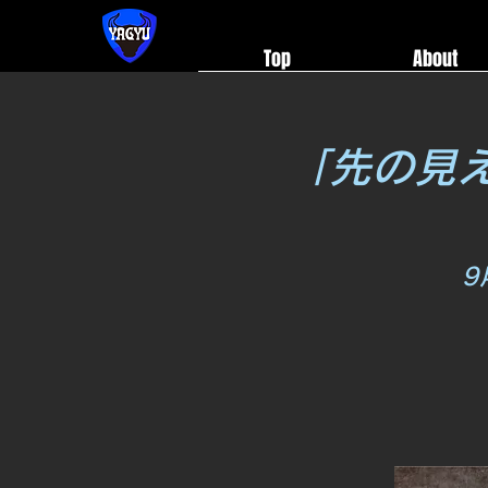
Top
About
「先の見
9