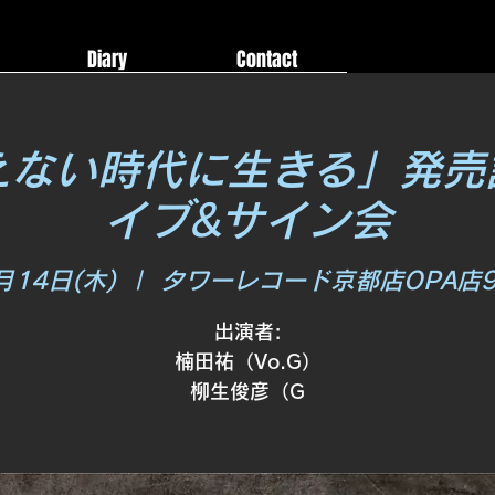
Diary
Contact
えない時代に生きる」発売
イブ&サイン会
月14日(木)
  |  
タワーレコード京都店OPA店
出演者:
楠田祐（Vo.G）
柳生俊彦（G