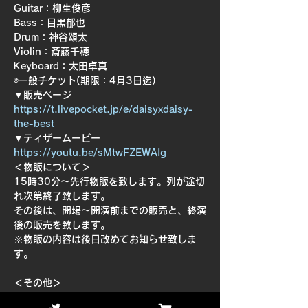
Guitar：柳生俊彦
Bass：目黒郁也
Drum：神谷頌太
Violin：斎藤千穂
Keyboard：太田卓真 
◉一般チケット(期限：4月3日迄)
▼販売ページ
https://t.livepocket.jp/e/daisyxdaisy-
the-best
▼ティザームービー
https://youtu.be/sMtwFZEWAIg
＜物販について＞

15時30分〜先行物販を致します。列が途切
れ次第終了致します。

その後は、開場〜開演前までの販売と、終演
後の販売を致します。

※物販の内容は後日改めてお知らせ致しま
す。

＜その他＞

※配信の予定はございません。
