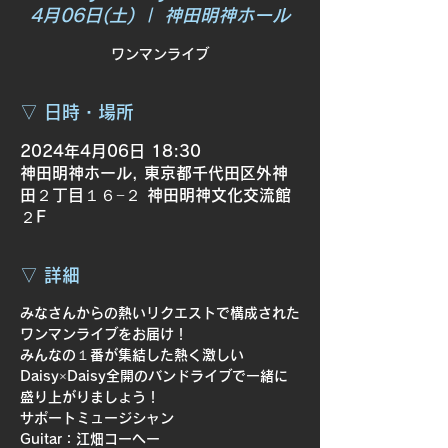
4月06日(土)
  |  
神田明神ホール
ワンマンライブ
▽ 日時・場所
2024年4月06日 18:30
神田明神ホール, 東京都千代田区外神
田２丁目１６−２ 神田明神文化交流館
２F
▽ 詳細
みなさんからの熱いリクエストで構成された
ワンマンライブをお届け！ 
みんなの１番が集結した熱く激しい
Daisy×Daisy全開のバンドライブで一緒に
盛り上がりましょう！  
サポートミュージシャン
Guitar：江畑コーへー